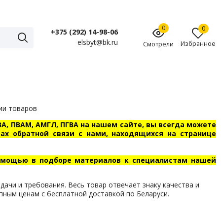
0
0
+375 (292) 14-98-06
elsbyt@bk.ru
Избранное
Смотрели
ии товаров
А, ПВАМ, АМГЛ, ПГВА на нашем сайте, вы всегда можете
рмах обратной связи с нами, находящихся на странице
помощью в подборе материалов к специалистам нашей
ачи и требования. Весь товар отвечает знаку качества и
пным ценам с бесплатной доставкой по Беларуси.