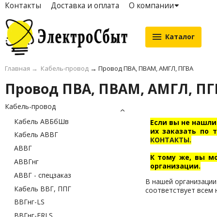
Контакты
Доставка и оплата
О компании
Каталог
Главная
→
Кабель-провод
→
Провод ПВА, ПВАМ, АМГЛ, ПГВА
Провод ПВА, ПВАМ, АМГЛ, ПГ
Кабель-провод
Кабель АВБбШв
Если вы не нашли
их заказать по 
Кабель АВВГ
КОНТАКТЫ.
АВВГ
К тому же, вы м
АВВГнг
организации.
АВВГ - спецзаказ
В нашей организации
Кабель ВВГ, ППГ
соответствует всем 
ВВГнг-LS
ВВГнг-FRLS