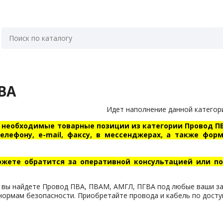
ВА
Идет наполнение данной категор
 необходимые товарные позиции из категории Провод ПВ
телефону, e-mail, факсу, в мессенджерах, а также фо
ожете обратится за оперативной консультацией или 
 вы найдете Провод ПВА, ПВАМ, АМГЛ, ПГВА под любые ваши зад
нормам безопасности. Приобретайте провода и кабель по досту