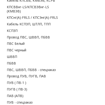
Кабель КПСВВ, КМВЭВ, КСРВ
КПСВВнг-LS/КПСВЭВнг-LS
(КМВЭВ)
КПСнг(А)-FRLS / КПСЭнг(А)-FRLS
Кабель КСПЗП, ШТЛП, ТПП
КСПЗП
Провод ПВС, ШВВП, ПБВВ
ПВС Белый
ПВС черный
ШВВП
ПБВВ
ПВС, ШВВП, ПБВВ - спецзаказ
Провод ПУВ, ПУГВ, ПАВ
ПУВ ( ПВ-1 )
ПУГВ ( ПВ-3)
ПАВ (АПВ)
ПУВ - спецзаказ