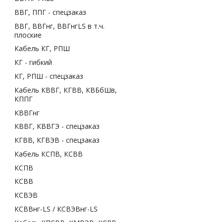
ВВГ, ППГ - спецзаказ
ВВГ, ВВГнг, ВВГнгLS в т.ч.
плоские
Кабель КГ, РПШ
КГ - гибкий
КГ, РПШ - спецзаказ
Кабель КВВГ, КГВВ, КВБбШв,
КППГ
КВВГнг
КВВГ, КВВГЭ - спецзаказ
КГВВ, КГВЭВ - спецзаказ
Кабель КСПВ, КСВВ
КСПВ
КСВВ
КСВЭВ
КСВВнг-LS / КСВЭВнг-LS