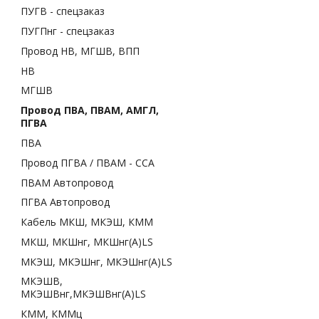
ПУГВ - спецзаказ
ПУГПнг - спецзаказ
Провод НВ, МГШВ, ВПП
НВ
МГШВ
Провод ПВА, ПВАМ, АМГЛ,
ПГВА
ПВА
Провод ПГВА / ПВАМ - CCA
ПВАМ Автопровод
ПГВА Автопровод
Кабель МКШ, МКЭШ, КММ
МКШ, МКШнг, МКШнг(А)LS
МКЭШ, МКЭШнг, МКЭШнг(А)LS
МКЭШВ,
МКЭШВнг,МКЭШВнг(А)LS
КММ, КММц