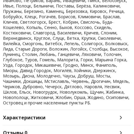
Иваново, Петриков, Барань, Ивацевичи, Пинск, Белоозерск,
Ивье, Полоцк, Белыничи, Поставы, Берёза, Калинковичи,
Пружаны, Березино, Каменец, Березовка, Кировск, Речица,
Бобруйск, Клецк, Рогачёв, Борисов, Климовичи, Браслав,
Кличев, Светлогорск, Брест, Кобрин, Свислочь, Буда-
Кошелево, Копыль, Сенно, Быхов, Коссово, Скидель,
Костюковичи, Славгород, Василевичи, Кричев, Слоним,
Верхнедвинск, Круглое, Слуцк, Ветка, Крупки, Смолевичи,
Вилейка, Сморгонь, Витебск, Лепель, Солигорск, Волковыск,
Лида, Старые Дороги, Воложин, Логойск, Столбцы, Высокое,
Лунинец, Столин, Любань, Ганцевичи, Ляховичи, Толочин,
Глубокое, Туров, Гомель, Малорита, Горки, Марьина Горка,
Узда, Городок, Микашевичи, Гродно, Минск, Фаниполь,
Миоры, Давид-Городок, Могилёв, Хойники, Дзержинск,
Мозырь, Дисна, Молодечно, Чаусы, Добруш, Мосты,
Чашники, Докшицы, Мстиславль, Червень, Дрогичин, Мядель,
Чериков, Дубровно, Чечерск, Дятлово, Наровля, Несвиж,
Шклов, Ельск, Новогрудок, Новолукомль, Щучин, Жабинка,
Новополоцк, Житковичи, Жлобин, Орша, Жодино, Осиповичи,
Островец и прочие населенные пункты РБ.
Характеристики
Отзывы
0