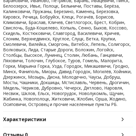
Барановичи, Иваново, Петриков, Барань, Ивацевичи, Пинск,
Белоозерск, Ивье, Полоцк, Белыничи, Поставы, Берёза,
Калинковичи, Пружаны, Березино, Каменец, Березовка,
Кировск, Речица, Бобруйск, Клецк, Рогачёв, Борисов,
Климовичи, Браслав, Кличев, Светлогорск, Брест, Кобрин,
Свислочь, Буда-Кошелево, Копыль, Сенно, Быхов, Коссово,
Скидель, Костюковичи, Славгород, Василевичи, Кричев,
Слоним, Верхнедвинск, Круглое, Слуцк, Ветка, Крупки,
Смолевичи, Вилейка, Сморгонь, Витебск, Лепель, Солигорск,
Волковыск, Лида, Старые Дороги, Воложин, Логойск,
Столбцы, Высокое, Лунинец, Столин, Любань, Ганцевичи,
Ляховичи, Толочин, Глубокое, Туров, Гомель, Малорита,
Горки, Марьина Горка, Узда, Городок, Микашевичи, Гродно,
Минск, Фаниполь, Миоры, Давид-Городок, Могилёв, Хойники,
Дзержинск, Мозырь, Дисна, Молодечно, Чаусы, Добруш,
Мосты, Чашники, Докшицы, Мстиславль, Червень, Дрогичин,
Мядель, Чериков, Дубровно, Чечерск, Дятлово, Наровля,
Несвиж, Шклов, Ельск, Новогрудок, Новолукомль, Щучин,
Жабинка, Новополоцк, Житковичи, Жлобин, Орша, Жодино,
Осиповичи, Островец и прочие населенные пункты РБ.
Характеристики
Отзывы
0