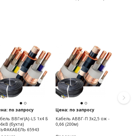
на: по запросу
Цена: по запросу
бель ВВГнг(А)-LS 1х4 Б
Кабель АВВГ-П 3х2,5 ож -
66кВ (бухта)
0,66 (200м)
ЛЬФАКАБЕЛЬ 65943