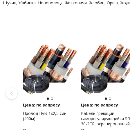
Щучин, Жабинка, Новополоцк, Житковичи, Жлобин, Орша, Жоди
Цена: по запросу
Цена: по запросу
Провод ПуВ-1х2,5 син
Кабель греющий
(400м)
саморегулирующийся SR
30-2CR, экранированный
UV, 30Вт/м, 200м