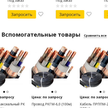
Под заказ
Под заказ
По
м, 100м PROconnect
Запросить
Запросить
Вспомогательные товары
Сравнить все
 запросу
Цена: по запросу
Цена: по запро
оаксиальный РК
Провод РКГМ-6,0 (100м)
Кабель ПРППМ-2