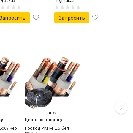
д заказ
Под заказ
Запросить
Запросить
су
Цена: по запросу
х0,9 чер
Провод РКГМ-2,5 бел