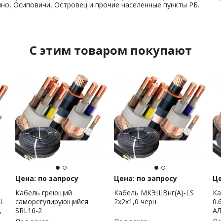
но, Осиповичи, Островец и прочие населенные пункты РБ.
C этим товаром покупают
Цена: по запросу
Цена: по запросу
Це
Кабель греющий
Кабель МКЭШВнг(А)-LS
Ка
L
саморегулирующийся
2х2х1,0 черн
0.
,
SRL16-2
А
неэкранированный, 16Вт/