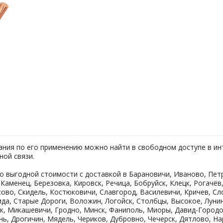
зания по его применению можно найти в свободном доступе в ин
ной связи.
о выгодной стоимости с доставкой в Барановичи, Иваново, Петри
Каменец, Березовка, Кировск, Речица, Бобруйск, Клецк, Рогачёв,
ово, Скидель, Костюковичи, Славгород, Василевичи, Кричев, Сло
ида, Старые Дороги, Воложин, Логойск, Столбцы, Высокое, Лунин
ок, Микашевичи, Гродно, Минск, Фаниполь, Миоры, Давид-Городо
ь, Дрогичин, Мядель, Чериков, Дубровно, Чечерск, Дятлово, На