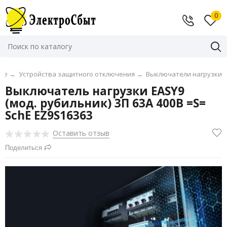
0
ие
→
Устройства защитного отключения
→
Выключатели нагрузки
Выключатель нагрузки EASY9
(мод. рубильник) 3П 63А 400В =S=
SchE EZ9S16363
Оставить отзыв
Поделиться