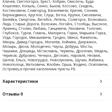
Кличев, Светлогорск, Брест, Кобрин, Свислочь, Буда-
Кошелево, Копыль, Сенно, Быхов, Коссово, Скидель,
Костюковичи, Славгород, Василевичи, Кричев, Слоним,
Верхнедвинск, Круглое, Слуцк, Ветка, Крупки, Смолевичи,
Вилейка, Сморгонь, Витебск, Лепель, Солигорск, Волковыск,
Лида, Старые Дороги, Воложин, Логойск, Столбцы, Высокое,
Лунинец, Столин, Любань, Ганцевичи, Ляховичи, Толочин,
Глубокое, Туров, Гомель, Малорита, Горки, Марьина Горка,
Узда, Городок, Микашевичи, Гродно, Минск, Фаниполь,
Миоры, Давид-Городок, Могилёв, Хойники, Дзержинск,
Мозырь, Дисна, Молодечно, Чаусы, Добруш, Мосты,
Чашники, Докшицы, Мстиславль, Червень, Дрогичин, Мядель,
Чериков, Дубровно, Чечерск, Дятлово, Наровля, Несвиж,
Шклов, Ельск, Новогрудок, Новолукомль, Щучин, Жабинка,
Новополоцк, Житковичи, Жлобин, Орша, Жодино, Осиповичи,
Островец и прочие населенные пункты РБ.
Характеристики
Отзывы
0