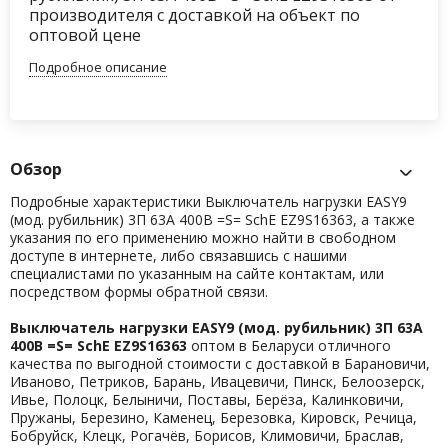
производителя с доставкой на объект по
оптовой цене
Подробное описание
Обзор
Подробные характеристики Выключатель нагрузки EASY9
(мод. рубильник) 3П 63А 400В =S= SchE EZ9S16363, а также
указания по его применению можно найти в свободном
доступе в интернете, либо связавшись с нашими
специалистами по указанным на сайте контактам, или
посредством формы обратной связи.
Выключатель нагрузки EASY9 (мод. рубильник) 3П 63А
400В =S= SchE EZ9S16363
оптом в Беларуси отличного
качества по выгодной стоимости с доставкой в Барановичи,
Иваново, Петриков, Барань, Ивацевичи, Пинск, Белоозерск,
Ивье, Полоцк, Белыничи, Поставы, Берёза, Калинковичи,
Пружаны, Березино, Каменец, Березовка, Кировск, Речица,
Бобруйск, Клецк, Рогачёв, Борисов, Климовичи, Браслав,