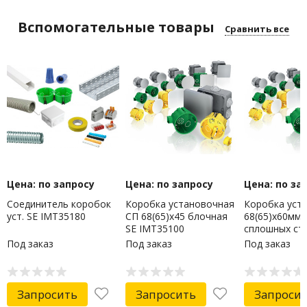
Вспомогательные товары
Сравнить все
Цена: по запросу
Цена: по запросу
Цена: по за
Соединитель коробок
Коробка установочная
Коробка уст
уст. SE IMT35180
СП 68(65)х45 блочная
68(65)х60мм2
SE IMT35100
сплошных ст
IMT35101
Под заказ
Под заказ
Под заказ
Запросить
Запросить
Запроси