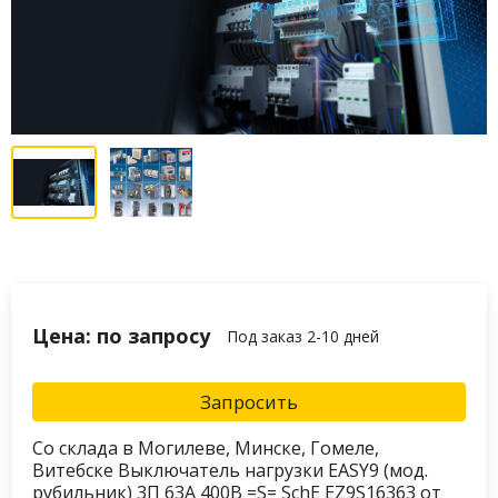
Цена: по запросу
Под заказ 2-10 дней
Запросить
Со склада в Могилеве, Минске, Гомеле,
Витебске Выключатель нагрузки EASY9 (мод.
рубильник) 3П 63А 400В =S= SchE EZ9S16363 от