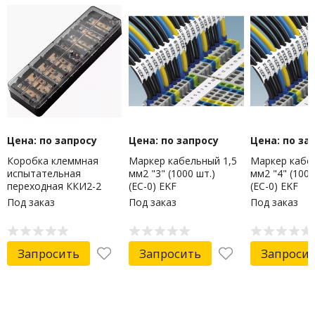
Цена: по запросу
Цена: по запросу
Цена: по за
Коробка клеммная
Маркер кабельный 1,5
Маркер кабе
испытательная
мм2 "3" (1000 шт.)
мм2 "4" (1000
переходная ККИ2-2
(ЕС-0) EKF
(ЕС-0) EKF
(латунь, прозрачная
Под заказ
Под заказ
Под заказ
крышка) EKF
Запросить
Запросить
Запроси