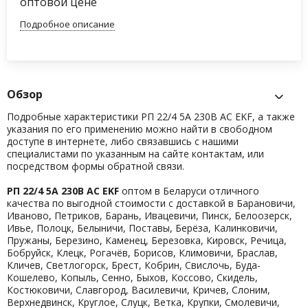
оптовой цене
Подробное описание
Обзор
Подробные характеристики РП 22/4 5А 230В АС EKF, а также
указания по его применению можно найти в свободном
доступе в интернете, либо связавшись с нашими
специалистами по указанным на сайте контактам, или
посредством формы обратной связи.
РП 22/4 5А 230В АС EKF
оптом в Беларуси отличного
качества по выгодной стоимости с доставкой в Барановичи,
Иваново, Петриков, Барань, Ивацевичи, Пинск, Белоозерск,
Ивье, Полоцк, Белыничи, Поставы, Берёза, Калинковичи,
Пружаны, Березино, Каменец, Березовка, Кировск, Речица,
Бобруйск, Клецк, Рогачёв, Борисов, Климовичи, Браслав,
Кличев, Светлогорск, Брест, Кобрин, Свислочь, Буда-
Кошелево, Копыль, Сенно, Быхов, Коссово, Скидель,
Костюковичи, Славгород, Василевичи, Кричев, Слоним,
Верхнедвинск, Круглое, Слуцк, Ветка, Крупки, Смолевичи,