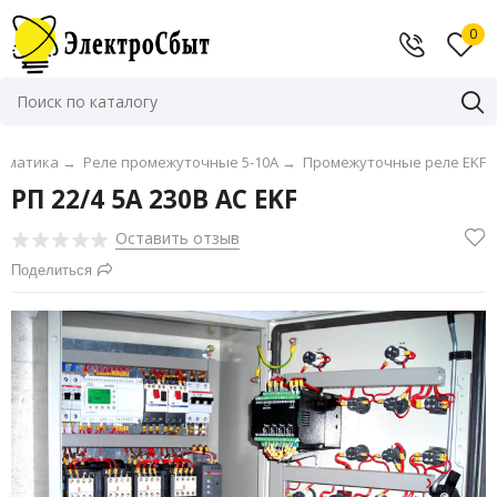
0
томатика
→
Реле промежуточные 5-10А
→
Промежуточные реле EKF
РП 22/4 5А 230В АС EKF
Оставить отзыв
Поделиться