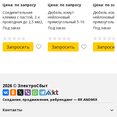
Цена: по запросу
Цена: по запросу
Цена: по за
Соединительная
Дюбель-хомут
Дюбель-хому
клемма с пастой, 2-х
нейлоновый
нейлоновый
проводная до 2,5 мм2,
прямоугольный 5-10
прямоугольн
(3шт.) (пакет)
мм2 черный (100 шт/уп)
мм2 белый (1
Под заказ
Под заказ
Под заказ
PROconnect
PROconnect
PROconnect
Запросить
Запросить
Запроси
2026
© ЭлектроСбыт
Создание, продвижение, ребрендинг — BR.ANDMIX
Контакты