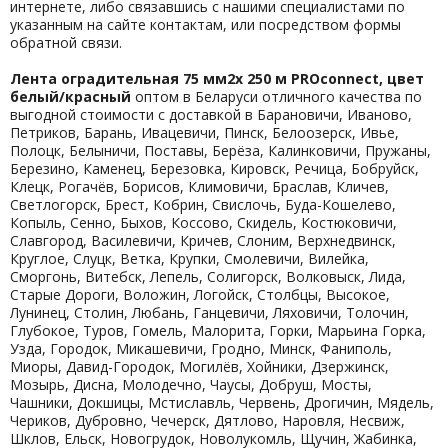
интернете, либо связавшись с нашими специалистами по
указанным на сайте контактам, или посредством формы
обратной связи.
Лента оградительная 75 мм2х 250 м PROconnect, цвет
белый/красный
оптом в Беларуси отличного качества по
выгодной стоимости с доставкой в Барановичи, Иваново,
Петриков, Барань, Ивацевичи, Пинск, Белоозерск, Ивье,
Полоцк, Белыничи, Поставы, Берёза, Калинковичи, Пружаны,
Березино, Каменец, Березовка, Кировск, Речица, Бобруйск,
Клецк, Рогачёв, Борисов, Климовичи, Браслав, Кличев,
Светлогорск, Брест, Кобрин, Свислочь, Буда-Кошелево,
Копыль, Сенно, Быхов, Коссово, Скидель, Костюковичи,
Славгород, Василевичи, Кричев, Слоним, Верхнедвинск,
Круглое, Слуцк, Ветка, Крупки, Смолевичи, Вилейка,
Сморгонь, Витебск, Лепель, Солигорск, Волковыск, Лида,
Старые Дороги, Воложин, Логойск, Столбцы, Высокое,
Лунинец, Столин, Любань, Ганцевичи, Ляховичи, Толочин,
Глубокое, Туров, Гомель, Малорита, Горки, Марьина Горка,
Узда, Городок, Микашевичи, Гродно, Минск, Фаниполь,
Миоры, Давид-Городок, Могилёв, Хойники, Дзержинск,
Мозырь, Дисна, Молодечно, Чаусы, Добруш, Мосты,
Чашники, Докшицы, Мстиславль, Червень, Дрогичин, Мядель,
Чериков, Дубровно, Чечерск, Дятлово, Наровля, Несвиж,
Шклов, Ельск, Новогрудок, Новолукомль, Щучин, Жабинка,