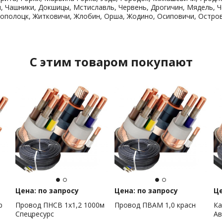
 Чашники, Докшицы, Мстиславль, Червень, Дрогичин, Мядель, Ч
ополоцк, Житковичи, Жлобин, Орша, Жодино, Осиповичи, Остров
C этим товаром покупают
Цена: по запросу
Цена: по запросу
Це
р
Провод ПНСВ 1х1,2 1000м
Провод ПВАМ 1,0 красн
Ка
Спецресурс
Ав