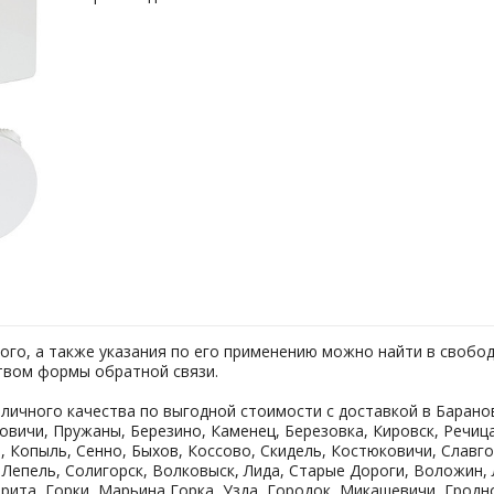
кого, а также указания по его применению можно найти в свобо
ством формы обратной связи.
личного качества по выгодной стоимости с доставкой в Баранов
овичи, Пружаны, Березино, Каменец, Березовка, Кировск, Речица
, Копыль, Сенно, Быхов, Коссово, Скидель, Костюковичи, Славго
, Лепель, Солигорск, Волковыск, Лида, Старые Дороги, Воложин,
орита, Горки, Марьина Горка, Узда, Городок, Микашевичи, Гродн