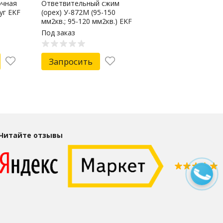
очная
Ответвительный сжим
уг EKF
(орех) У-872М (95-150
мм2кв.; 95-120 мм2кв.) EKF
PROxima
Под заказ
Запросить
Читайте отзывы