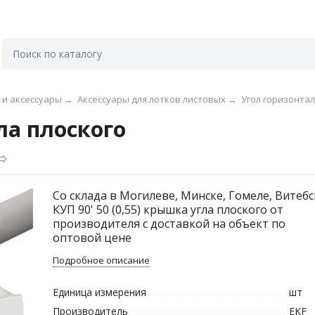
 и аксессуары
→
Аксессуары для лотков листовых
→
Угол горизонтал
гла плоского
Со склада в Могилеве, Минске, Гомеле, Витебс
КУП 90' 50 (0,55) крышка угла плоского от
производителя с доставкой на объект по
оптовой цене
Подробное описание
Единица измерения
шт
Производитель
EKF