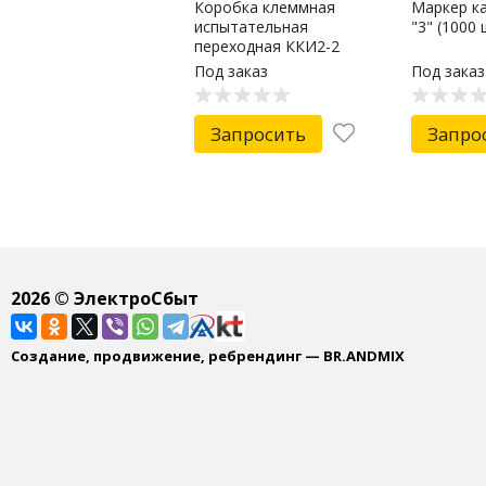
Коробка клеммная
Маркер к
испытательная
"3" (1000 
переходная ККИ2-2
(латунь, прозрачная
Под заказ
Под заказ
крышка) EKF
Запросить
Запро
2026
© ЭлектроСбыт
Создание, продвижение, ребрендинг — BR.ANDMIX