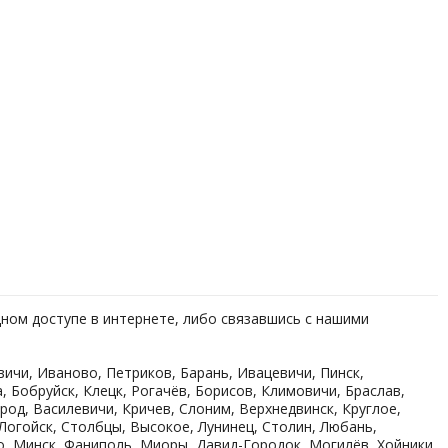
дном доступе в интернете, либо связавшись с нашими
ичи, Иваново, Петриков, Барань, Ивацевичи, Пинск,
, Бобруйск, Клецк, Рогачёв, Борисов, Климовичи, Браслав,
род, Василевичи, Кричев, Слоним, Верхнедвинск, Круглое,
 Логойск, Столбцы, Высокое, Лунинец, Столин, Любань,
о, Минск, Фаниполь, Миоры, Давид-Городок, Могилёв, Хойники,