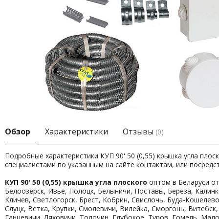
Обзор
Характеристики
Отзывы
(0)
Подробные характеристики КУП 90' 50 (0,55) крышка угла плос
специалистами по указанным на сайте контактам, или посред
КУП 90' 50 (0,55) крышка угла плоского
оптом в Беларуси от
Белоозерск, Ивье, Полоцк, Белыничи, Поставы, Берёза, Калинк
Кличев, Светлогорск, Брест, Кобрин, Свислочь, Буда-Кошелево
Слуцк, Ветка, Крупки, Смолевичи, Вилейка, Сморгонь, Витебск
Ганцевичи, Ляховичи, Толочин, Глубокое, Туров, Гомель, Мал