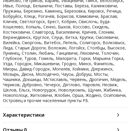
Иваново, Петриков, Барань, Ивацевичи, Пинск, Белоозерск,
Ивье, Полоцк, Белыничи, Поставы, Берёза, Калинковичи,
Пружаны, Березино, Каменец, Березовка, Кировск, Речица,
Бобруйск, Клецк, Рогачёв, Борисов, Климовичи, Браслав,
Кличев, Светлогорск, Брест, Кобрин, Свислочь, Буда-
Кошелево, Копыль, Сенно, Быхов, Коссово, Скидель,
Костюковичи, Славгород, Василевичи, Кричев, Слоним,
Верхнедвинск, Круглое, Слуцк, Ветка, Крупки, Смолевичи,
Вилейка, Сморгонь, Витебск, Лепель, Солигорск, Волковыск,
Лида, Старые Дороги, Воложин, Логойск, Столбцы, Высокое,
Лунинец, Столин, Любань, Ганцевичи, Ляховичи, Толочин,
Глубокое, Туров, Гомель, Малорита, Горки, Марьина Горка,
Узда, Городок, Микашевичи, Гродно, Минск, Фаниполь,
Миоры, Давид-Городок, Могилёв, Хойники, Дзержинск,
Мозырь, Дисна, Молодечно, Чаусы, Добруш, Мосты,
Чашники, Докшицы, Мстиславль, Червень, Дрогичин, Мядель,
Чериков, Дубровно, Чечерск, Дятлово, Наровля, Несвиж,
Шклов, Ельск, Новогрудок, Новолукомль, Щучин, Жабинка,
Новополоцк, Житковичи, Жлобин, Орша, Жодино, Осиповичи,
Островец и прочие населенные пункты РБ.
Характеристики
Отзывы
0