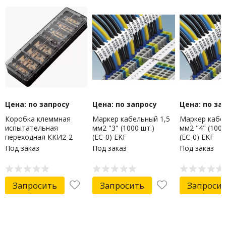
Цена: по запросу
Цена: по запросу
Цена: по за
Коробка клеммная
Маркер кабельный 1,5
Маркер кабе
испытательная
мм2 "3" (1000 шт.)
мм2 "4" (1000
переходная ККИ2-2
(ЕС-0) EKF
(ЕС-0) EKF
(латунь, прозрачная
Под заказ
Под заказ
Под заказ
крышка) EKF
Запросить
Запросить
Запроси