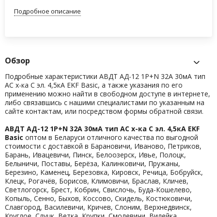
Подробное описание
Обзор
Подробные характеристики АВДТ АД-12 1P+N 32А 30мА тип
АС х-ка C эл. 4,5кА EKF Basic, а также указания по его
применению можно найти в свободном доступе в интернете,
либо связавшись с нашими специалистами по указанным на
сайте контактам, или посредством формы обратной связи.
АВДТ АД-12 1P+N 32А 30мА тип АС х-ка C эл. 4,5кА EKF
Basic
оптом в Беларуси отличного качества по выгодной
стоимости с доставкой в Барановичи, Иваново, Петриков,
Барань, Ивацевичи, Пинск, Белоозерск, Ивье, Полоцк,
Белыничи, Поставы, Берёза, Калинковичи, Пружаны,
Березино, Каменец, Березовка, Кировск, Речица, Бобруйск,
Клецк, Рогачёв, Борисов, Климовичи, Браслав, Кличев,
Светлогорск, Брест, Кобрин, Свислочь, Буда-Кошелево,
Копыль, Сенно, Быхов, Коссово, Скидель, Костюковичи,
Славгород, Василевичи, Кричев, Слоним, Верхнедвинск,
Круглое, Слуцк, Ветка, Крупки, Смолевичи, Вилейка,