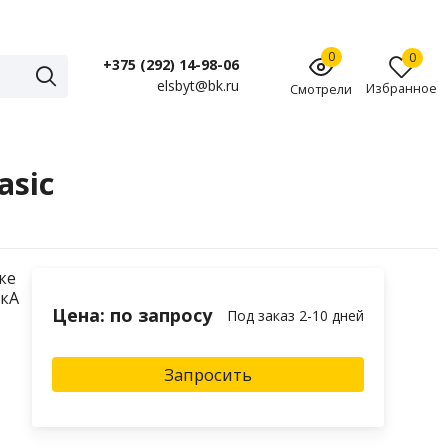
0
0
+375 (292) 14-98-06
elsbyt@bk.ru
Избранное
Смотрели
asic
ке
5кА
Цена: по запросу
Под заказ 2-10 дней
Запросить