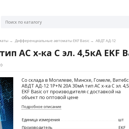
маты
→
Дифференциальные автоматы EKF Basic
→
АВДТ АД-12
п АС х-ка C эл. 4,5кА EKF B
Со склада в Могилеве, Минске, Гомеле, Витебс
АВДТ АД-12 1P+N 20А 30мА тип АС х-ка C эл. 4,
EKF Basic от производителя с доставкой на
объект по оптовой цене
Подробное описание
Единица измерения
шт
Производитель
EKF