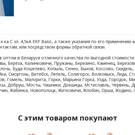
ка C эл. 4,5кА EKF Basic, а также указания по его применению
онтактам, или посредством формы обратной связи.
c
оптом в Беларуси отличного качества по выгодной стоимости 
вы, Берёза, Калинковичи, Пружаны, Березино, Каменец, Березовка
слочь, Буда-Кошелево, Копыль, Сенно, Быхов, Коссово, Скидель,
ейка, Сморгонь, Витебск, Лепель, Солигорск, Волковыск, Лида, С
ров, Гомель, Малорита, Горки, Марьина Горка, Узда, Городок, М
сы, Добруш, Мосты, Чашники, Докшицы, Мстиславль, Червень, Др
чин, Жабинка, Новополоцк, Житковичи, Жлобин, Орша, Жодино, 
C этим товаром покупают