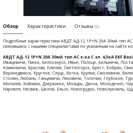
Обзор
Характеристики
Отзывы
(0)
Подробные характеристики АВДТ АД-12 1P+N 20А 30мА тип АС х-
связавшись с нашими специалистами по указанным на сайте к
АВДТ АД-12 1P+N 20А 30мА тип АС х-ка C эл. 4,5кА EKF Basi
Ивацевичи, Пинск, Белоозерск, Ивье, Полоцк, Белыничи, Поста
Климовичи, Браслав, Кличев, Светлогорск, Брест, Кобрин, Сви
Верхнедвинск, Круглое, Слуцк, Ветка, Крупки, Смолевичи, Вил
Столин, Любань, Ганцевичи, Ляховичи, Толочин, Глубокое, Ту
Могилёв, Хойники, Дзержинск, Мозырь, Дисна, Молодечно, Чау
Наровля, Несвиж, Шклов, Ельск, Новогрудок, Новолукомль, Щу