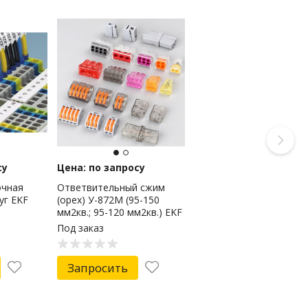
су
Цена: по запросу
очная
Ответвительный сжим
уг EKF
(орех) У-872М (95-150
мм2кв.; 95-120 мм2кв.) EKF
PROxima
Под заказ
Запросить