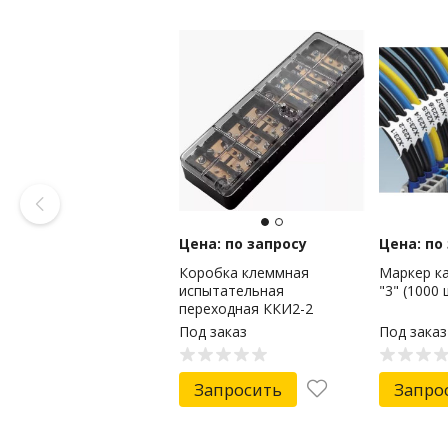
Цена: по запросу
Цена: по
Коробка клеммная
Маркер к
испытательная
"3" (1000 
переходная ККИ2-2
(латунь, прозрачная
Под заказ
Под заказ
крышка) EKF
Запросить
Запро