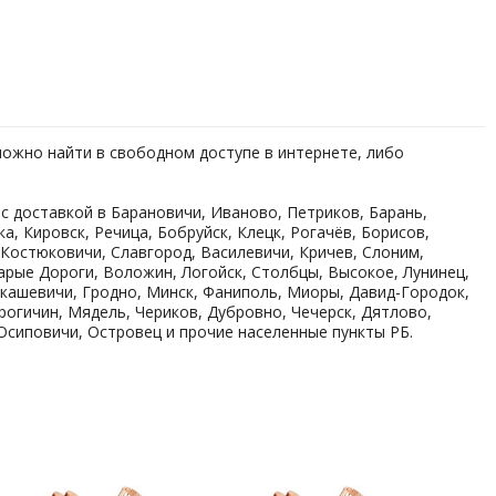
 можно найти в свободном доступе в интернете, либо
с доставкой в Барановичи, Иваново, Петриков, Барань,
, Кировск, Речица, Бобруйск, Клецк, Рогачёв, Борисов,
 Костюковичи, Славгород, Василевичи, Кричев, Слоним,
тарые Дороги, Воложин, Логойск, Столбцы, Высокое, Лунинец,
икашевичи, Гродно, Минск, Фаниполь, Миоры, Давид-Городок,
огичин, Мядель, Чериков, Дубровно, Чечерск, Дятлово,
Осиповичи, Островец и прочие населенные пункты РБ.