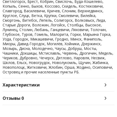
Светлогорск, Брест, Кобрин, Свислочь, Буда-Кошелево,
Копыль, Сенно, Быхов, Коссово, Скидель, Костюковичи,
Славгород, Василевичи, Кричев, Слоним, Верхнедвинск,
Круглое, Слуцк, Ветка, Крупки, Смолевичи, Вилейка,
Сморгонь, Витебск, Лепель, Солигорск, Волковыск, Лида,
Старые Дороги, Воложин, Логойск, Столбцы, Высокое,
Лунинец, Столин, Любань, Ганцевичи, Ляховичи, Толочин,
Глубокое, Туров, Гомель, Малорита, Горки, Марьина Горка,
Узда, Городок, Микашевичи, Гродно, Минск, Фаниполь,
Миоры, Давид-Городок, Могилёв, Хойники, Дзержинск,
Мозырь, Дисна, Молодечно, Чаусы, Добруш, Мосты,
Чашники, Докшицы, Мстиславль, Червень, Дрогичин, Мядель,
Чериков, Дубровно, Чечерск, Дятлово, Наровля, Несвиж,
Шклов, Ельск, Новогрудок, Новолукомль, Щучин, Жабинка,
Новополоцк, Житковичи, Жлобин, Орша, Жодино, Осиповичи,
Островец и прочие населенные пункты РБ.
Характеристики
Отзывы
0