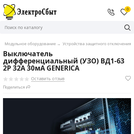
0
→
Модульное оборудование
→
Устройства защитного отключения
Выключатель
дифференциальный (УЗО) ВД1-63
2Р 32А 30мА GENERICA
Оставить отзыв
Поделиться