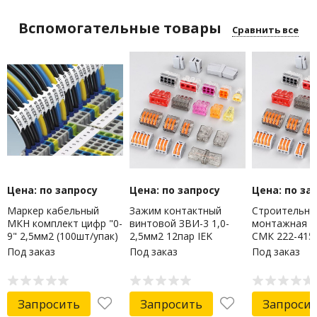
Вспомогательные товары
Сравнить все
Цена: по запросу
Цена: по запросу
Цена: по за
Маркер кабельный
Зажим контактный
Строительно
МКН комплект цифр "0-
винтовой ЗВИ-3 1,0-
монтажная к
9" 2,5мм2 (100шт/упак)
2,5мм2 12пар IEK
СМК 222-415 
IEK
Под заказ
Под заказ
Под заказ
Запросить
Запросить
Запроси