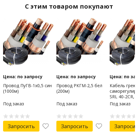
C этим товаром покупают
Цена: по запросу
Цена: по запросу
Цена: по за
Провод ПуГВ-1х0,5 син
Провод РКГМ-2,5 бел
Кабель грею
(1000м)
(200м)
саморегулир
SRL 40-2CR,
экранированн
Под заказ
Под заказ
Под заказ
40Вт/м, 200м
PROconnect
Запросить
Запросить
Запроси