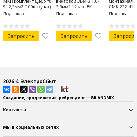
МКН комплект цифр "0-
винтовой ЗВИ-3 1,0-
монтажная к
9" 2,5мм2 (100шт/упак)
2,5мм2 12пар IEK
СМК 222-415 
IEK
Под заказ
Под заказ
Под заказ
Запросить
Запросить
Запроси
2026
© ЭлектроСбыт
Создание, продвижение, ребрендинг — BR.ANDMIX
Контакты
Мы в социальных сетях