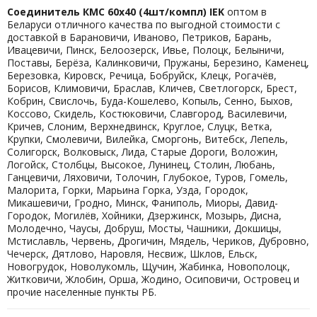
Соединитель КМС 60x40 (4шт/компл) IEK
оптом в
Беларуси отличного качества по выгодной стоимости с
доставкой в Барановичи, Иваново, Петриков, Барань,
Ивацевичи, Пинск, Белоозерск, Ивье, Полоцк, Белыничи,
Поставы, Берёза, Калинковичи, Пружаны, Березино, Каменец,
Березовка, Кировск, Речица, Бобруйск, Клецк, Рогачёв,
Борисов, Климовичи, Браслав, Кличев, Светлогорск, Брест,
Кобрин, Свислочь, Буда-Кошелево, Копыль, Сенно, Быхов,
Коссово, Скидель, Костюковичи, Славгород, Василевичи,
Кричев, Слоним, Верхнедвинск, Круглое, Слуцк, Ветка,
Крупки, Смолевичи, Вилейка, Сморгонь, Витебск, Лепель,
Солигорск, Волковыск, Лида, Старые Дороги, Воложин,
Логойск, Столбцы, Высокое, Лунинец, Столин, Любань,
Ганцевичи, Ляховичи, Толочин, Глубокое, Туров, Гомель,
Малорита, Горки, Марьина Горка, Узда, Городок,
Микашевичи, Гродно, Минск, Фаниполь, Миоры, Давид-
Городок, Могилёв, Хойники, Дзержинск, Мозырь, Дисна,
Молодечно, Чаусы, Добруш, Мосты, Чашники, Докшицы,
Мстиславль, Червень, Дрогичин, Мядель, Чериков, Дубровно,
Чечерск, Дятлово, Наровля, Несвиж, Шклов, Ельск,
Новогрудок, Новолукомль, Щучин, Жабинка, Новополоцк,
Житковичи, Жлобин, Орша, Жодино, Осиповичи, Островец и
прочие населенные пункты РБ.