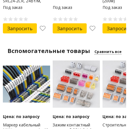
SRL24-2CR, 24Вт/м,
(200м)
экранированный, бухта
Под заказ
Под заказ
Под заказ
200м PROconnect
Запросить
Запросить
Запроси
Вспомогательные товары
Сравнить все
Цена: по запросу
Цена: по запросу
Цена: по за
Маркер кабельный
Зажим контактный
Строительно