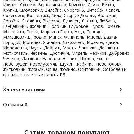
Кричев, Слоним, Верхнедвинск, Круглое, Слуцк, Ветка,
Крупки, Смолевичи, Вилейка, Сморгонь, Витебск, Лепель,
Солигорск, Волковыск, Лида, Старые Дороги, Воложин,
Логойск, Столбцы, Высокое, Лунинец, Столин, Любань,
Ганцевичи, Ляховичи, Толочин, Глубокое, Туров, Гомель,
Малорита, Горки, Марьина Горка, Узда, Городок,
Микашевичи, Гродно, Минск, Фаниполь, Миоры, Давид-
Городок, Могилёв, Хойники, Дзержинск, Мозырь, Дисна,
Молодечно, Чаусы, Добруш, Мосты, Чашники, Докшицы,
Мстиславль, Червень, Дрогичин, Мядель, Чериков, Дубровно,
Чечерск, Дятлово, Наровля, Несвиж, Шклов, Ельск,
Новогрудок, Новолукомль, Щучин, Жабинка, Новополоцк,
Житковичи, Жлобин, Орша, Жодино, Осиповичи, Островец и
прочие населенные пункты РБ.
Характеристики
Отзывы
0
C этим товаром покупают