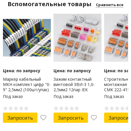
Вспомогательные товары
Сравнить все
Цена: по запросу
Цена: по запросу
Цена: по за
Маркер кабельный
Зажим контактный
Строительно
МКН комплект цифр "0-
винтовой ЗВИ-3 1,0-
монтажная к
9" 2,5мм2 (100шт/упак)
2,5мм2 12пар IEK
СМК 222-415 
IEK
Под заказ
Под заказ
Под заказ
Запросить
Запросить
Запроси