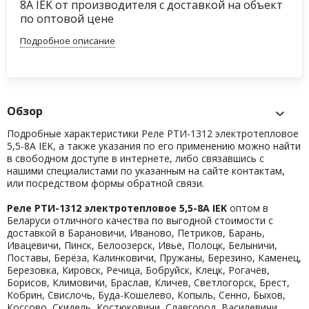
8А IEK от производителя с доставкой на объект
по оптовой цене
Подробное описание
Обзор
Подробные характеристики Реле РТИ-1312 электротепловое
5,5-8А IEK, а также указания по его применению можно найти
в свободном доступе в интернете, либо связавшись с
нашими специалистами по указанным на сайте контактам,
или посредством формы обратной связи.
Реле РТИ-1312 электротепловое 5,5-8А IEK
оптом в
Беларуси отличного качества по выгодной стоимости с
доставкой в Барановичи, Иваново, Петриков, Барань,
Ивацевичи, Пинск, Белоозерск, Ивье, Полоцк, Белыничи,
Поставы, Берёза, Калинковичи, Пружаны, Березино, Каменец,
Березовка, Кировск, Речица, Бобруйск, Клецк, Рогачёв,
Борисов, Климовичи, Браслав, Кличев, Светлогорск, Брест,
Кобрин, Свислочь, Буда-Кошелево, Копыль, Сенно, Быхов,
Коссово, Скидель, Костюковичи, Славгород, Василевичи,