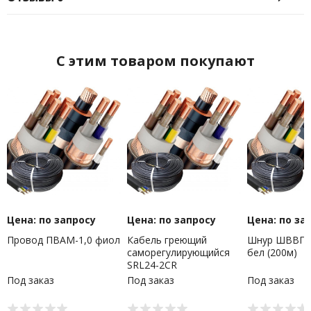
C этим товаром покупают
Цена: по запросу
Цена: по запросу
Цена: по за
Провод ПВАМ-1,0 фиол
Кабель греющий
Шнур ШВВП-с
саморегулирующийся
бел (200м)
SRL24-2CR
экранированный, 24Вт/
Под заказ
Под заказ
Под заказ
м, 200м REXANT