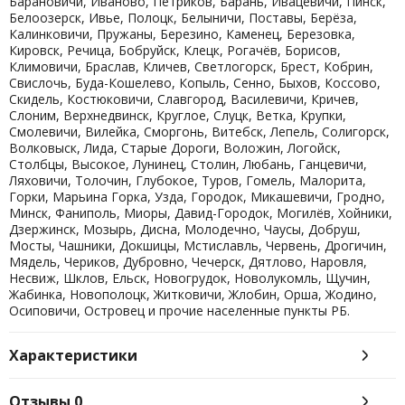
Барановичи, Иваново, Петриков, Барань, Ивацевичи, Пинск,
Белоозерск, Ивье, Полоцк, Белыничи, Поставы, Берёза,
Калинковичи, Пружаны, Березино, Каменец, Березовка,
Кировск, Речица, Бобруйск, Клецк, Рогачёв, Борисов,
Климовичи, Браслав, Кличев, Светлогорск, Брест, Кобрин,
Свислочь, Буда-Кошелево, Копыль, Сенно, Быхов, Коссово,
Скидель, Костюковичи, Славгород, Василевичи, Кричев,
Слоним, Верхнедвинск, Круглое, Слуцк, Ветка, Крупки,
Смолевичи, Вилейка, Сморгонь, Витебск, Лепель, Солигорск,
Волковыск, Лида, Старые Дороги, Воложин, Логойск,
Столбцы, Высокое, Лунинец, Столин, Любань, Ганцевичи,
Ляховичи, Толочин, Глубокое, Туров, Гомель, Малорита,
Горки, Марьина Горка, Узда, Городок, Микашевичи, Гродно,
Минск, Фаниполь, Миоры, Давид-Городок, Могилёв, Хойники,
Дзержинск, Мозырь, Дисна, Молодечно, Чаусы, Добруш,
Мосты, Чашники, Докшицы, Мстиславль, Червень, Дрогичин,
Мядель, Чериков, Дубровно, Чечерск, Дятлово, Наровля,
Несвиж, Шклов, Ельск, Новогрудок, Новолукомль, Щучин,
Жабинка, Новополоцк, Житковичи, Жлобин, Орша, Жодино,
Осиповичи, Островец и прочие населенные пункты РБ.
Характеристики
Отзывы
0