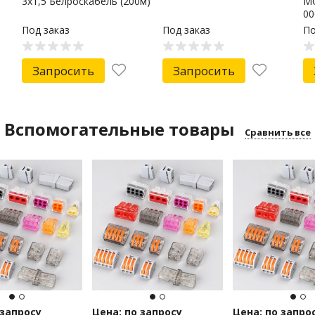
3х1,5 Белроскабель (200м)
МС
00
Под заказ
Под заказ
По
Запросить
Запросить
Вспомогательные товары
Сравнить все
 запросу
Цена: по запросу
Цена: по запро