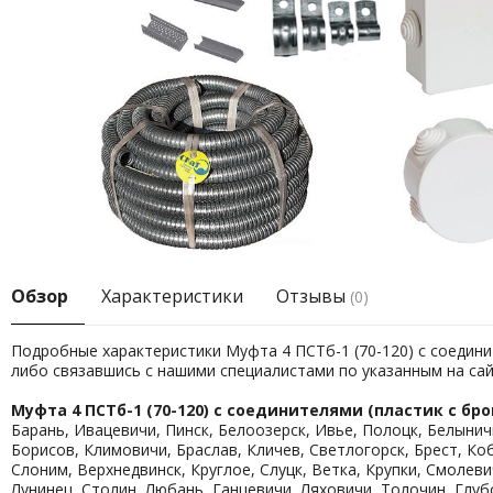
Обзор
Характеристики
Отзывы
(0)
Подробные характеристики Муфта 4 ПСТб-1 (70-120) с соедини
либо связавшись с нашими специалистами по указанным на са
Муфта 4 ПСТб-1 (70-120) с соединителями (пластик с бр
Барань, Ивацевичи, Пинск, Белоозерск, Ивье, Полоцк, Белынич
Борисов, Климовичи, Браслав, Кличев, Светлогорск, Брест, Ко
Слоним, Верхнедвинск, Круглое, Слуцк, Ветка, Крупки, Смолев
Лунинец, Столин, Любань, Ганцевичи, Ляховичи, Толочин, Глуб