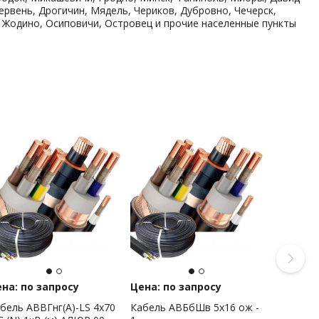
рвень, Дрогичин, Мядель, Чериков, Дубровно, Чечерск,
 Жодино, Осиповичи, Островец и прочие населенные пункты
на: по запросу
Цена: по запросу
бель АВВГнг(А)-LS 4х70
Кабель АВБбШв 5х16 ож -