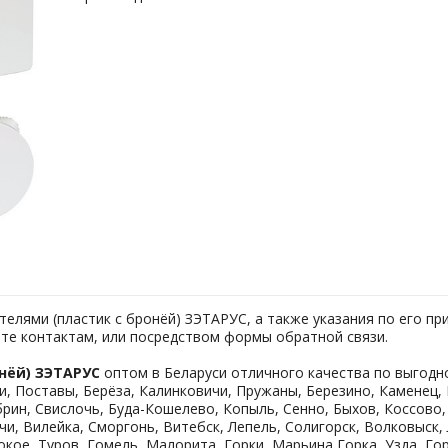
телями (пластик с бронёй) ЗЭТАРУС, а также указания по его п
йте контактам, или посредством формы обратной связи.
онёй) ЗЭТАРУС
оптом в Беларуси отличного качества по выгодно
и, Поставы, Берёза, Калинковичи, Пружаны, Березино, Каменец, Б
брин, Свислочь, Буда-Кошелево, Копыль, Сенно, Быхов, Коссово,
ичи, Вилейка, Сморгонь, Витебск, Лепель, Солигорск, Волковыск
окое, Туров, Гомель, Малорита, Горки, Марьина Горка, Узда, Г