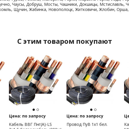
ечно, Чаусы, Добруш, Мосты, Чашники, Докшицы, Мстиславль, Че
укомль, Щучин, Жабинка, Новополоцк, Житковичи, Жлобин, Орша,
C этим товаром покупают
Цена: по запросу
Цена: по запросу
Це
Кабель ВВГ Пнг(А)-LS
Провод ПуВ 1х1 бел.
Ка