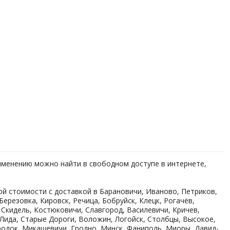
рименению можно найти в свободном доступе в интернете,
й стоимости с доставкой в Барановичи, Иваново, Петриков,
ерезовка, Кировск, Речица, Бобруйск, Клецк, Рогачёв,
 Скидель, Костюковичи, Славгород, Василевичи, Кричев,
, Лида, Старые Дороги, Воложин, Логойск, Столбцы, Высокое,
ородок, Микашевичи, Гродно, Минск, Фаниполь, Миоры, Давид-