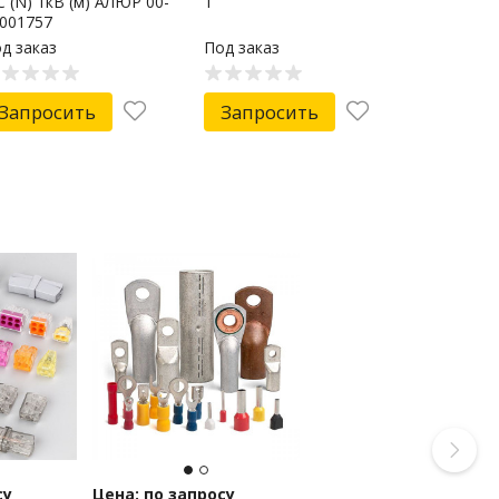
 (N) 1кВ (м) АЛЮР 00-
1
001757
д заказ
Под заказ
Запросить
Запросить
су
Цена: по запросу