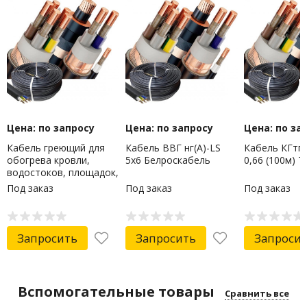
Цена: по запросу
Цена: по запросу
Цена: по за
Кабель греющий для
Кабель ВВГ нг(А)-LS
Кабель КГтп-
обогрева кровли,
5х6 Белроскабель
0,66 (100м) 
водостоков, площадок,
ступеней ГРК-30-3450-
Под заказ
Под заказ
Под заказ
115/115м REXANT
Запросить
Запросить
Запроси
Вспомогательные товары
Сравнить все