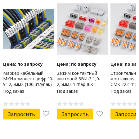
Цена: по запросу
Цена: по запросу
Цена: по за
Маркер кабельный
Зажим контактный
Строительно
МКН комплект цифр "0-
винтовой ЗВИ-3 1,0-
монтажная к
9" 2,5мм2 (100шт/упак)
2,5мм2 12пар IEK
СМК 222-415 
IEK
Под заказ
Под заказ
Под заказ
Запросить
Запросить
Запроси