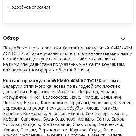
Подробное описание
Обзор
Подробные характеристики Контактор модульный КМ40-40М
AC/DC IEK, а также указания по его применению можно найти
в свободном доступе в интернете, либо связавшись с
нашими специалистами по указанным на сайте контактам,
или посредством формы обратной связи.
Контактор модульный КМ40-40М AC/DC IEK
оптом в
Беларуси отличного качества по выгодной стоимости с
доставкой в Барановичи, Иваново, Петриков, Барань,
Ивацевичи, Пинск, Белоозерск, Ивье, Полоцк, Белыничи,
Поставы, Берёза, Калинковичи, Пружаны, Березино, Каменец,
Березовка, Кировск, Речица, Бобруйск, Клецк, Рогачёв,
Борисов, Климовичи, Браслав, Кличев, Светлогорск, Брест,
Кобрин, Свислочь, Буда-Кошелево, Копыль, Сенно, Быхов,
Коссово, Скидель, Костюковичи, Славгород, Василевичи,
Кричев, Слоним, Верхнедвинск, Круглое, Слуцк, Ветка,
Крупки, Смолевичи, Вилейка, Сморгонь, Витебск, Лепель,