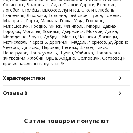
Солигорск, Волковыск, Лида, Старые Дороги, Воложин,
Логойск, Столбцы, Высокое, Лунинец, Столин, Любань,
Ганцевичи, Ляховичи, Толочин, Глубокое, Туров, Гомель,
Малорита, Горки, Марьина Горка, Узда, Городок,
Микашевичи, Гродно, Минск, Фаниполь, Миоры, Давид-
Городок, Могилёв, Хойники, Дзержинск, Мозырь, Дисна,
Молодечно, Чаусы, Добруш, Мосты, Чашники, Докшицы,
Мстиславль, Червень, Дрогичин, Мядель, Чериков, Дубровно,
Чечерск, Дятлово, Наровля, Несвиж, Шклов, Ельск,
Новогрудок, Новолукомль, Щучин, Жабинка, Новополоцк,
Житковичи, Жлобин, Орша, Жодино, Осиповичи, Островец и
прочие населенные пункты РБ.
Характеристики
Отзывы
0
C этим товаром покупают