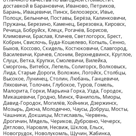
доставкой в Барановичи, Иваново, Петриков,
Барань, Ивацевичи, Пинск, Белоозерск, Ивье,
Полоцк, Белыничи, Поставы, Берёза, Калинковичи,
Пружаны, Березино, Каменец, Березовка, Кировск,
Речица, Бобруйск, Клецк, Рогачёв, Борисов,
Климовичи, Браслав, Кличев, Светлогорск, Брест,
Кобрин, Свислочь, Буда-Кошелево, Копыль, Сенно,
Быхов, Коссово, Скидель, Костюковичи, Славгород,
Василевичи, Кричев, Слоним, Верхнедвинск, Круглое,
Слуцк, Ветка, Крупки, Смолевичи, Вилейка,
Сморгонь, Витебск, Лепель, Солигорск, Волковыск,
Лида, Старые Дороги, Воложин, Логойск, Столбцы,
Высокое, Лунинец, Столин, Любань, Ганцевичи,
Ляховичи, Толочин, Глубокое, Туров, Гомель,
Малорита, Горки, Марьина Горка, Узда, Городок,
Микашевичи, Гродно, Минск, Фаниполь, Миоры,
Давид-Городок, Могилёв, Хойники, Дзержинск,
Мозырь, Дисна, Молодечно, Чаусы, Добруш, Мосты,
Чашники, Докшицы, Мстиславль, Червень,
Дрогичин, Мядель, Чериков, Дубровно, Чечерск,
Дятлово, Наровля, Несвиж, Шклов, Ельск,
Новогрудок, Новолукомль, Щучин, Жабинка,