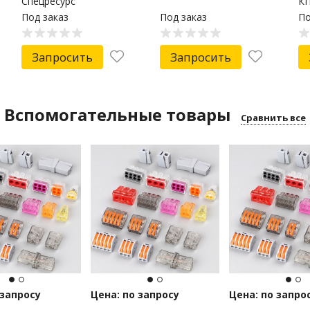
Спецресурс
КП
2x
Под заказ
Под заказ
По
R
Запросить
Запросить
Вспомогательные товары
Сравнить все
 запросу
Цена: по запросу
Цена: по запро