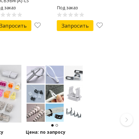
СВЭВнг(А)-LS
2x1,50мм2, бухта 200м
д заказ
Под заказ
EXANT
Запросить
Запросить
су
Цена: по запросу