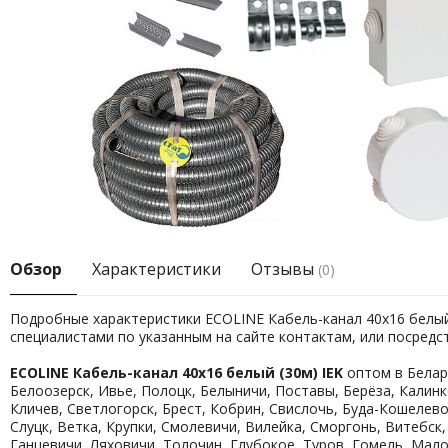
Обзор
Характеристики
Отзывы
(0)
Подробные характеристики ECOLINE Кабель-канал 40х16 белый 
специалистами по указанным на сайте контактам, или посред
ECOLINE Кабель-канал 40х16 белый (30м) IEK
оптом в Белару
Белоозерск, Ивье, Полоцк, Белыничи, Поставы, Берёза, Калинк
Кличев, Светлогорск, Брест, Кобрин, Свислочь, Буда-Кошелево
Слуцк, Ветка, Крупки, Смолевичи, Вилейка, Сморгонь, Витебск
Ганцевичи, Ляховичи, Толочин, Глубокое, Туров, Гомель, Мал