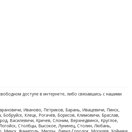
свободном доступе в интернете, либо связавшись с нашими
арановичи, Иваново, Петриков, Барань, Ивацевичи, Пинск,
, Бобруйск, Клецк, Рогачёв, Борисов, Климовичи, Браслав,
род, Василевичи, Кричев, Слоним, Верхнедвинск, Круглое,
 Логойск, Столбцы, Высокое, Лунинец, Столин, Любань,
о, Минск, Фаниполь, Миоры, Давид-Городок, Могилёв, Хойники,