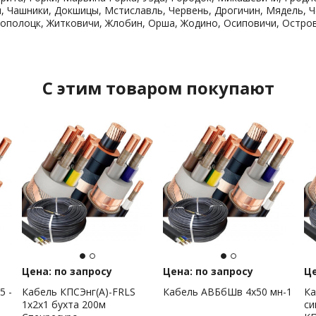
 Чашники, Докшицы, Мстиславль, Червень, Дрогичин, Мядель, Ч
ополоцк, Житковичи, Жлобин, Орша, Жодино, Осиповичи, Остров
C этим товаром покупают
Цена: по запросу
Цена: по запросу
Це
5 -
Кабель КПСЭнг(А)-FRLS
Кабель АВБбШв 4х50 мн-1
Ка
1x2x1 бухта 200м
си