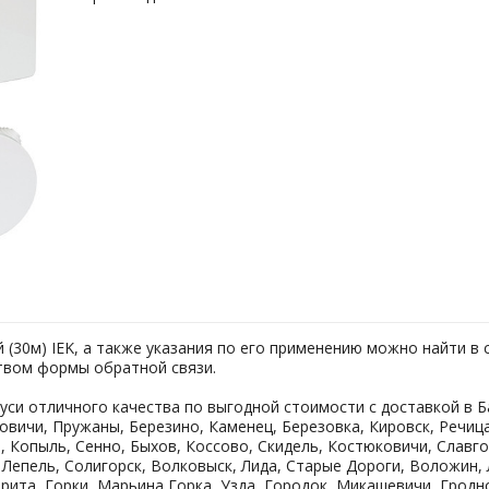
(30м) IEK, а также указания по его применению можно найти в 
ством формы обратной связи.
си отличного качества по выгодной стоимости с доставкой в Б
овичи, Пружаны, Березино, Каменец, Березовка, Кировск, Речица
, Копыль, Сенно, Быхов, Коссово, Скидель, Костюковичи, Славго
, Лепель, Солигорск, Волковыск, Лида, Старые Дороги, Воложин,
орита, Горки, Марьина Горка, Узда, Городок, Микашевичи, Гродн